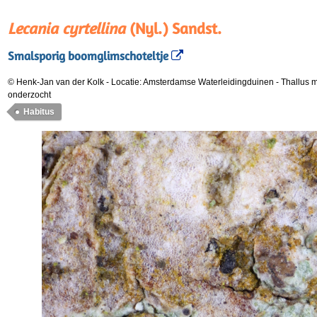
Lecania cyrtellina
(Nyl.) Sandst.
Smalsporig boomglimschoteltje
© Henk-Jan van der Kolk
-
Locatie: Amsterdamse Waterleidingduinen
-
Thallus m
onderzocht
Habitus