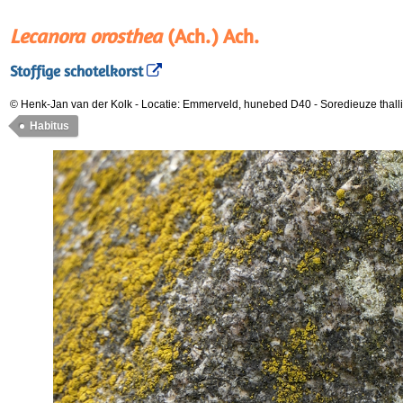
Lecanora orosthea
(Ach.) Ach.
Stoffige schotelkorst
© Henk-Jan van der Kolk
-
Locatie: Emmerveld, hunebed D40
-
Soredieuze thall
Habitus