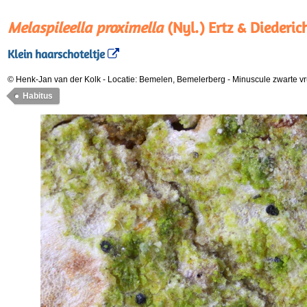
Melaspileella proximella
(Nyl.) Ertz & Diederic
Klein haarschoteltje
© Henk-Jan van der Kolk
-
Locatie: Bemelen, Bemelerberg
-
Minuscule zwarte v
Habitus