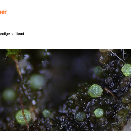
ner
andige steilkant