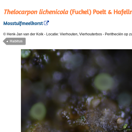
Thelocarpon lichenicola
(Fuckel) Poelt & Hafell
Mosstuifmeelkorst
© Henk-Jan van der Kolk
-
Locatie: Vierhouten, Vierhouterbos
-
Peritheciën op z
Habitus