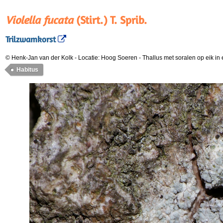
Violella fucata
(Stirt.) T. Sprib.
Trilzwamkorst
© Henk-Jan van der Kolk
-
Locatie: Hoog Soeren
-
Thallus met soralen op eik in
Habitus