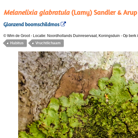
Melanelixia glabratula
(Lamy) Sandler & Arup
Glanzend boomschildmos
© Wim de Groot
-
Locatie: Noordhollands Duinreservaat, Koningsduin
-
Op berk 
Habitus
Vruchtlichaam