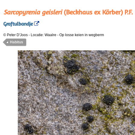
Sarcopyrenia geisleri
(Beckhaus ex Körber) P.F
Graftulbandje
© Peter D'Joos
-
Locatie: Waalre
-
Op losse keien in wegberm
Habitus