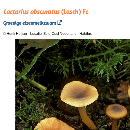
Lactarius obscuratus
(Lasch) Fr.
Groenige elzenmelkzwam
© Henk Huijser
-
Locatie: Zuid-Oost Nederland
-
Habitus