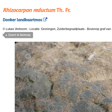
Rhizocarpon reductum
Th. Fr.
Donker landkaartmos
© Lukas Verboom
-
Locatie: Groningen, Zuiderbegraafplaats
-
Bovenop graf van
Soort in biotoop