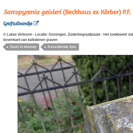
Sarcopyrenia geisleri
(Beckhaus ex Körber) P.F
Graftulbandje
© Lukas Verboom
-
Locatie: Groningen, Zuiderbegraafplaats
-
Het zoekbeeld: ka
bovenkant van kalkstenen graven
Soort in biotoop
Aanvullende foto