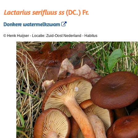
Lactarius serifluus ss
(DC.) Fr.
Donkere watermelkzwam
© Henk Huijser
-
Locatie: Zuid-Oost Nederland
-
Habitus