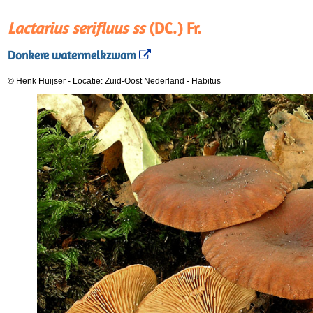
Lactarius serifluus ss
(DC.) Fr.
Donkere watermelkzwam
© Henk Huijser
-
Locatie: Zuid-Oost Nederland
-
Habitus