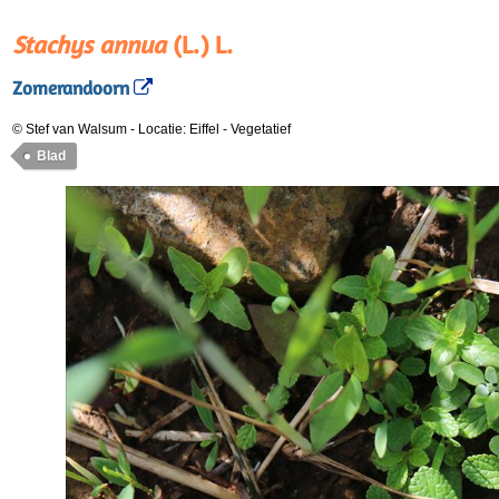
Stachys annua
(L.) L.
Zomerandoorn
© Stef van Walsum
-
Locatie: Eiffel
-
Vegetatief
Blad