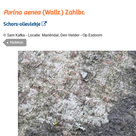
Porina aenea
(Wallr.) Zahlbr.
Schors-olievlekje
© Sam Kafka
-
Locatie: Mariëndal, Den Helder
-
Op Esdoorn
Habitus