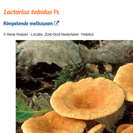
Lactarius tabidus
Fr.
Rimpelende melkzwam
© Henk Huijser
-
Locatie: Zuid-Oost Nederland
-
Habitus