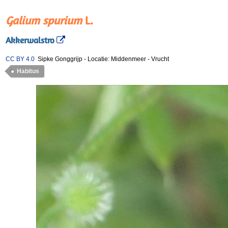
Galium spurium
L.
Akkerwalstro
CC BY 4.0
Sipke Gonggrijp
-
Locatie: Middenmeer
-
Vrucht
Habitus