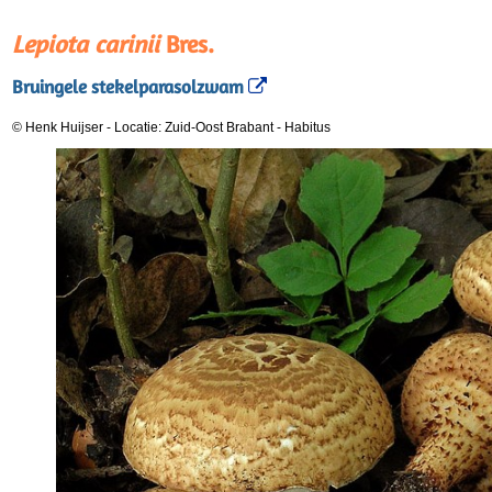
Lepiota carinii
Bres.
Bruingele stekelparasolzwam
© Henk Huijser
-
Locatie: Zuid-Oost Brabant
-
Habitus