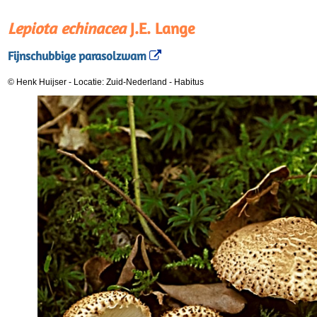
Lepiota echinacea
J.E. Lange
Fijnschubbige parasolzwam
© Henk Huijser
-
Locatie: Zuid-Nederland
-
Habitus