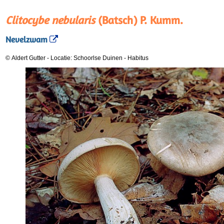
Clitocybe nebularis
(Batsch) P. Kumm.
Nevelzwam
© Aldert Gutter
-
Locatie: Schoorlse Duinen
-
Habitus