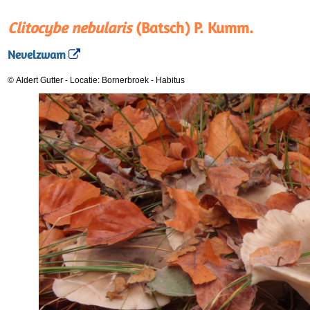
Clitocybe nebularis
(Batsch) P. Kumm.
Nevelzwam
© Aldert Gutter
-
Locatie: Bornerbroek
-
Habitus