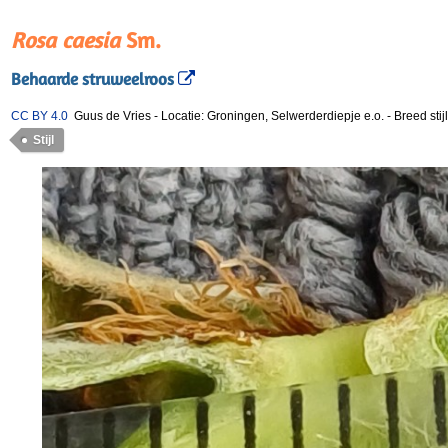
Rosa caesia
Sm.
Behaarde struweelroos
CC BY 4.0
Guus de Vries
-
Locatie: Groningen, Selwerderdiepje e.o.
-
Breed sti
Stijl