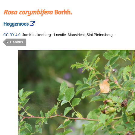
Rosa corymbifera
Borkh.
Heggenroos
CC BY 4.0
Jan Klinckenberg
-
Locatie: Maastricht, Sint Pietersberg
-
Habitus