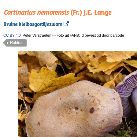
Cortinarius nemorensis
(Fr.) J.E. Lange
Bruine kleibosgordijnzwam
CC BY 4.0
Peter Verstraeten
-
-
Foto uit FAN8; id bevestigd door barcode
Habitus