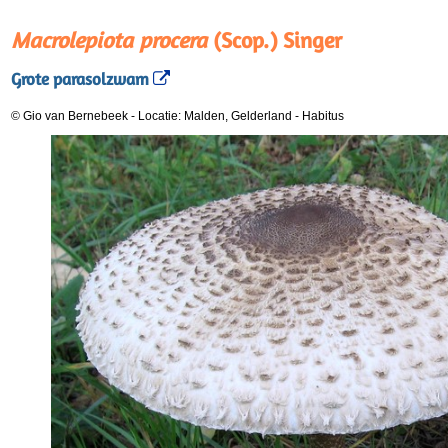
Macrolepiota procera
(Scop.) Singer
Grote parasolzwam
© Gio van Bernebeek
-
Locatie: Malden, Gelderland
-
Habitus