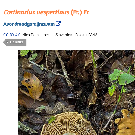
Cortinarius vespertinus
(Fr.) Fr.
Avondroodgordijnzwam
CC BY 4.0
Nico Dam
-
Locatie: Staverden
-
Foto uit FAN8
Habitus