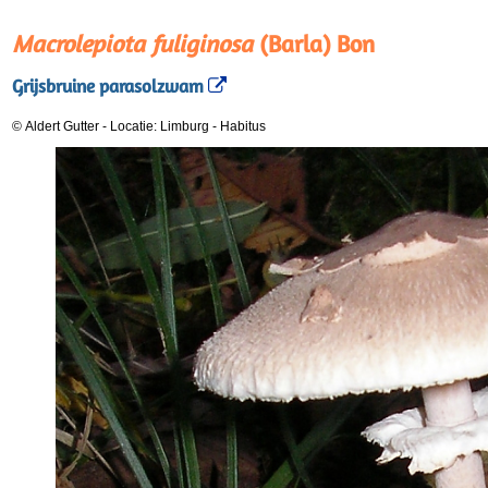
Macrolepiota fuliginosa
(Barla) Bon
Grijsbruine parasolzwam
© Aldert Gutter
-
Locatie: Limburg
-
Habitus