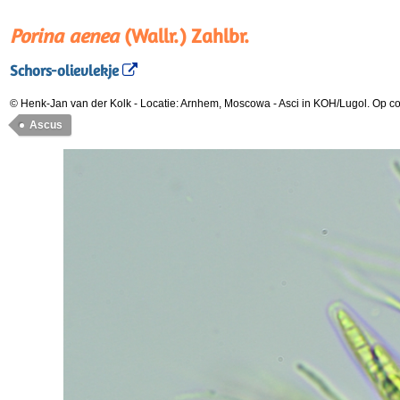
Porina aenea
(Wallr.) Zahlbr.
Schors-olievlekje
© Henk-Jan van der Kolk
-
Locatie: Arnhem, Moscowa
-
Asci in KOH/Lugol. Op co
Ascus