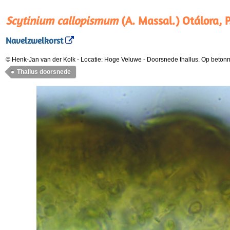
Scytinium callopismum
(A. Massal.) Otálora, P
Navelzwelkorst
© Henk-Jan van der Kolk
-
Locatie: Hoge Veluwe
-
Doorsnede thallus. Op beton
Thallus doorsnede