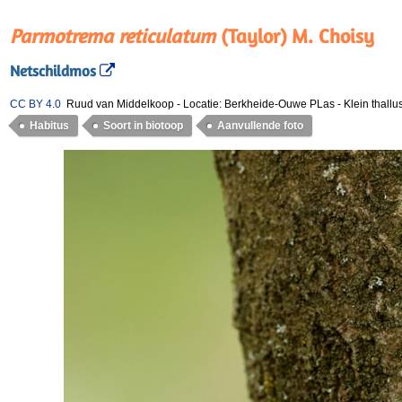
Parmotrema reticulatum
(Taylor) M. Choisy
Netschildmos
CC BY 4.0
Ruud van Middelkoop
-
Locatie: Berkheide-Ouwe PLas
-
Klein thallu
Habitus
Soort in biotoop
Aanvullende foto