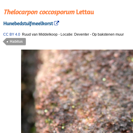
Thelocarpon coccosporum
Lettau
Hunebedstuifmeelkorst
CC BY 4.0
Ruud van Middelkoop
-
Locatie: Deventer
-
Op bakstenen muur
Habitus