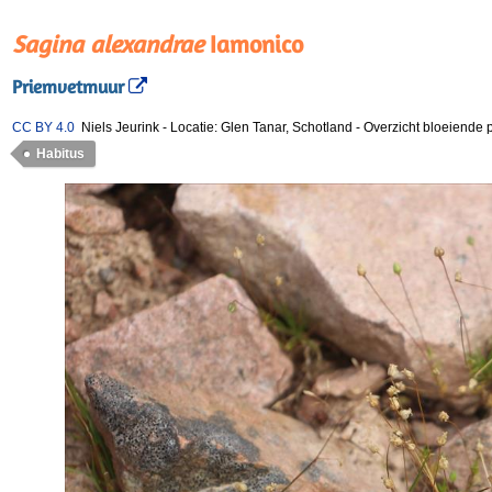
Sagina alexandrae
Iamonico
Priemvetmuur
CC BY 4.0
Niels Jeurink
-
Locatie: Glen Tanar, Schotland
-
Overzicht bloeiende p
Habitus