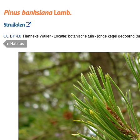
Pinus banksiana
Lamb.
Struikden
CC BY 4.0
Hanneke Waller
-
Locatie: botanische tuin
-
jonge kegel gedoornd (m
Habitus