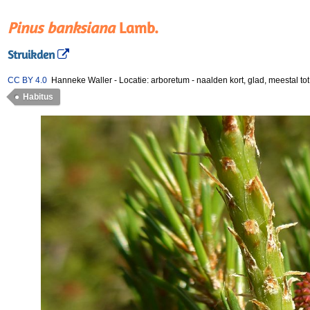
Pinus banksiana
Lamb.
Struikden
CC BY 4.0
Hanneke Waller
-
Locatie: arboretum
-
naalden kort, glad, meestal to
Habitus