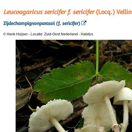
Leucoagaricus sericifer f. sericifer
(Locq.) Velli
Zijdechampignonparasol (f. sericifer)
© Henk Huijser
-
Locatie: Zuid-Oost Nederland
-
Habitus