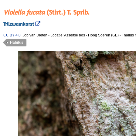
Violella fucata
(Stirt.) T. Sprib.
Trilzwamkorst
CC BY 4.0
Job van Dieten
-
Locatie: Asseltse bos - Hoog Soeren (GE)
-
Thallus 
Habitus