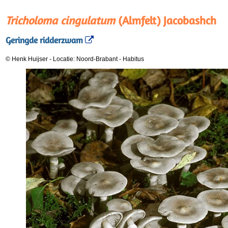
Tricholoma cingulatum
(Almfelt) Jacobashch
Geringde ridderzwam
© Henk Huijser
-
Locatie: Noord-Brabant
-
Habitus