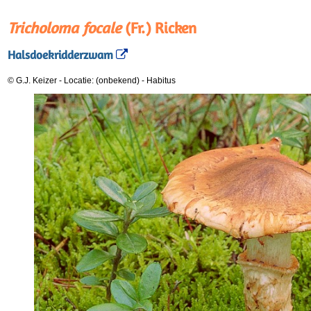
Tricholoma focale
(Fr.) Ricken
Halsdoekridderzwam
© G.J. Keizer
-
Locatie: (onbekend)
-
Habitus