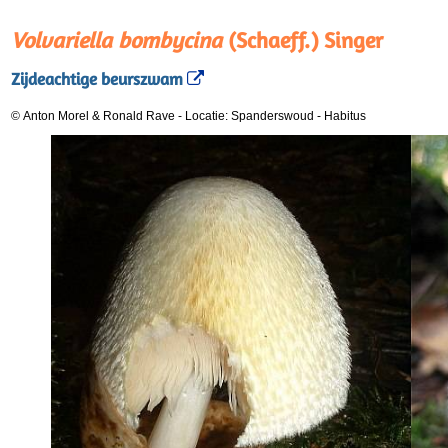
Volvariella bombycina
(Schaeff.) Singer
Zijdeachtige beurszwam
© Anton Morel & Ronald Rave
-
Locatie: Spanderswoud
-
Habitus