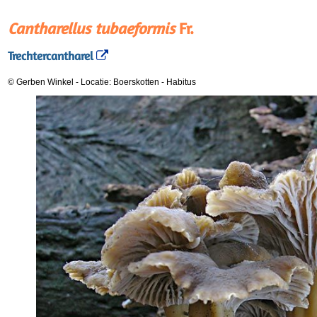
Cantharellus tubaeformis
Fr.
Trechtercantharel
© Gerben Winkel
-
Locatie: Boerskotten
-
Habitus