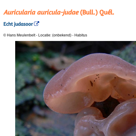
Auricularia auricula-judae
(Bull.) Quél.
Echt judasoor
© Hans Meulenbelt
-
Locatie: (onbekend)
-
Habitus