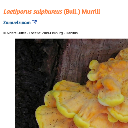
Laetiporus sulphureus
(Bull.) Murrill
Zwavelzwam
© Aldert Gutter
-
Locatie: Zuid-Limburg
-
Habitus