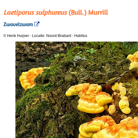
Laetiporus sulphureus
(Bull.) Murrill
Zwavelzwam
© Henk Huijser
-
Locatie: Noord-Brabant
-
Habitus