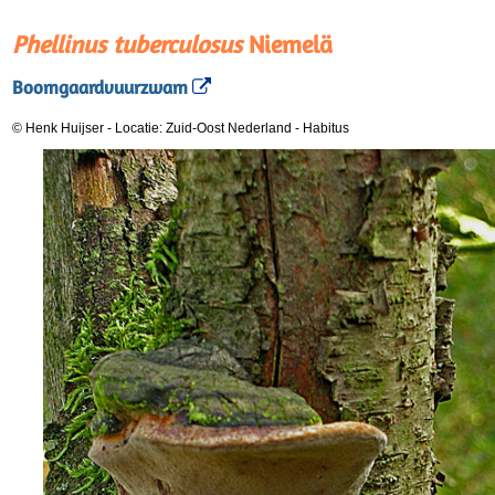
Phellinus tuberculosus
Niemelä
Boomgaardvuurzwam
© Henk Huijser
-
Locatie: Zuid-Oost Nederland
-
Habitus