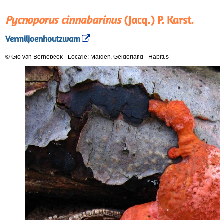
Pycnoporus cinnabarinus
(Jacq.) P. Karst.
Vermiljoenhoutzwam
© Gio van Bernebeek
-
Locatie: Malden, Gelderland
-
Habitus