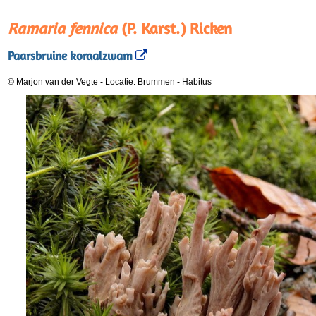
Ramaria fennica
(P. Karst.) Ricken
Paarsbruine koraalzwam
© Marjon van der Vegte
-
Locatie: Brummen
-
Habitus