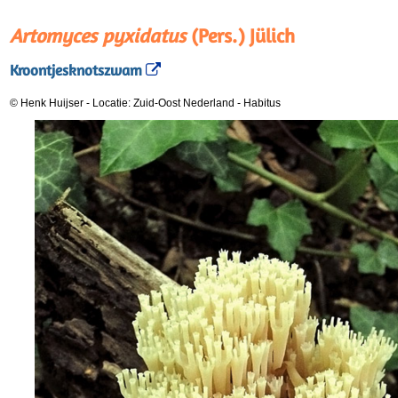
Artomyces pyxidatus
(Pers.) Jülich
Kroontjesknotszwam
© Henk Huijser
-
Locatie: Zuid-Oost Nederland
-
Habitus