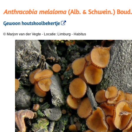
Anthracobia melaloma
(Alb. & Schwein.) Boud
Gewoon houtskoolbekertje
© Marjon van der Vegte
-
Locatie: Limburg
-
Habitus