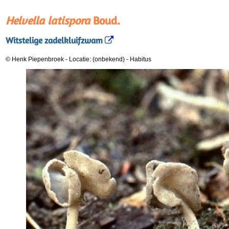
Helvella latispora
Boud.
Witstelige zadelkluifzwam
© Henk Piepenbroek
-
Locatie: (onbekend)
-
Habitus