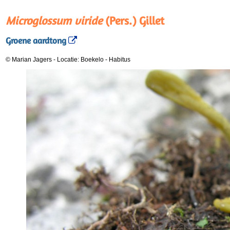
Microglossum viride
(Pers.) Gillet
Groene aardtong
© Marian Jagers
-
Locatie: Boekelo
-
Habitus