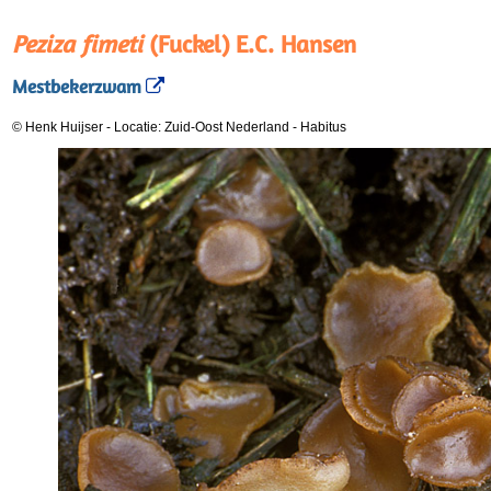
Peziza fimeti
(Fuckel) E.C. Hansen
Mestbekerzwam
© Henk Huijser
-
Locatie: Zuid-Oost Nederland
-
Habitus